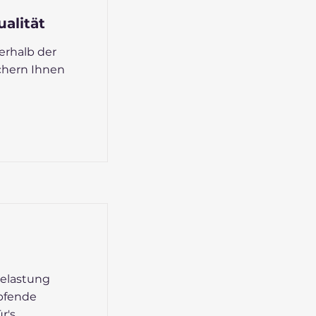
alität
erhalb der
hern Ihnen
Belastung
pfende
r's